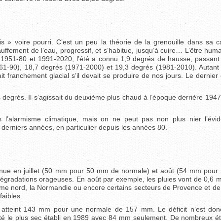
is » voire pourri. C’est un peu la théorie de la grenouille dans sa 
auffement de l’eau, progressif, et s’habitue, jusqu’à cuire… L’être hum
 1951-80 et 1991-2020, l’été a connu 1,9 degrés de hausse, passant
61-90), 18,7 degrés (1971-2000) et 19,3 degrés (1981-2010). Autant 
franchement glacial s’il devait se produire de nos jours. Le dernier 
degrés. Il s’agissait du deuxième plus chaud à l’époque derrière 1947
 l’alarmisme climatique, mais on ne peut pas non plus nier l’évi
erniers années, en particulier depuis les années 80.
evenue en juillet (50 mm pour 50 mm de normale) et août (54 mm pou
dégradations orageuses. En août par exemple, les pluies vont de 0,6 
ême nord, la Normandie ou encore certains secteurs de Provence et de
faibles.
le atteint 143 mm pour une normale de 157 mm. Le déficit n’est don
té le plus sec établi en 1989 avec 84 mm seulement. De nombreux ét