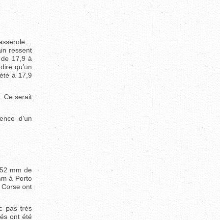
casserole…
ain ressent
 de 17,9 à
dire qu’un
été à 17,9
. Ce serait
dence d’un
r 52 mm de
mm à Porto
 Corse ont
c pas très
és ont été