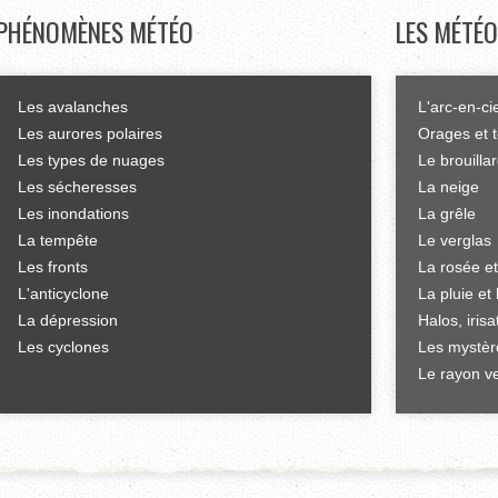
PHÉNOMÈNES
MÉTÉO
LES
MÉTÉO
Les avalanches
L'arc-en-ci
Les aurores polaires
Orages et 
Les types de nuages
Le brouilla
Les sécheresses
La neige
Les inondations
La grêle
La tempête
Le verglas
Les fronts
La rosée et
L'anticyclone
La pluie et 
La dépression
Halos, iris
Les cyclones
Les mystèr
Le rayon ve