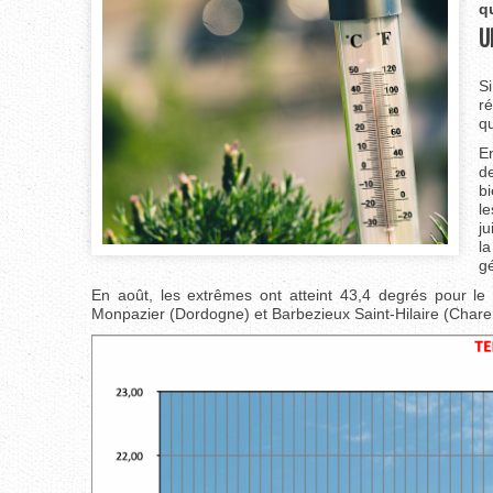
q
U
Si
ré
qu
E
de
bi
le
ju
l
g
En août, les extrêmes ont atteint 43,4 degrés pour l
Monpazier (Dordogne) et Barbezieux Saint-Hilaire (Charen