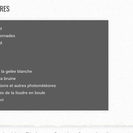
RES
el
tornades
rd
 la gelée blanche
la bruine
ations et autres photométéores
es de la foudre en boule
rt