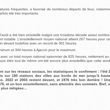
ratures fréquentes, a favorisé de nombreux départs de feux, notamme
rfois été très importants.
d’août a été bien ensoleillé malgré une troisième décade assez sombre
nt notable. L’ensoleillement moyen national atteint 267 heures pour u
oin devant toutefois avec un record de 301 heures.
inimum et 344 heures à Ajaccio pour le maximum.
t avec un total moyen national saisonnier de 825 heures, nettement au
uze étés tout de même ont été encore plus ensoleillés que cette ann
 sur les réseaux sociaux, les statistiques le confirment : l’été 
e sur 180 stations des villes aux bords de mer jusqu’à haute 
. 2022 et 2003 restent devant, et 1976 très loin derrière ! Un
76, et un bon ensoleillement, sans atteindre des sommets. Bref, u
ût plus mitigées…