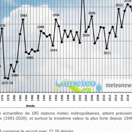
n échantillon de 180 stations météo métropolitaines, atteint précisé
1991-2020), et surtout la troisième valeur la plus forte depuis 1946
03 conserve le record avec 22,26 degrés.