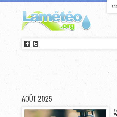
ACC
AOÛT 2025
T
F