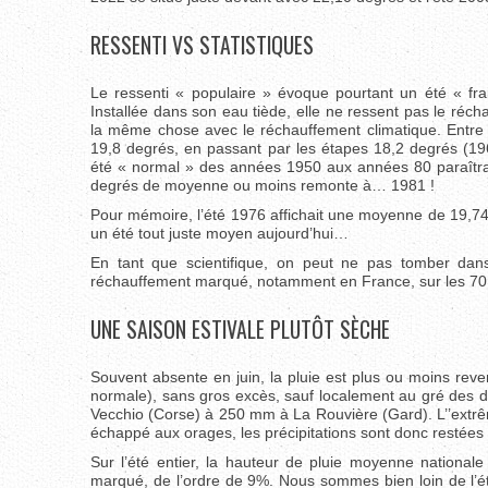
RESSENTI VS STATISTIQUES
Le ressenti « populaire » évoque pourtant un été « fra
Installée dans son eau tiède, elle ne ressent pas le réch
la même chose avec le réchauffement climatique. Entre
19,8 degrés, en passant par les étapes 18,2 degrés (19
été « normal » des années 1950 aux années 80 paraîtrait 
degrés de moyenne ou moins remonte à… 1981 !
Pour mémoire, l’été 1976 affichait une moyenne de 19,74 
un été tout juste moyen aujourd’hui…
En tant que scientifique, on peut ne pas tomber dans
réchauffement marqué, notamment en France, sur les 70 d
UNE SAISON ESTIVALE PLUTÔT SÈCHE
Souvent absente en juin, la pluie est plus ou moins r
normale), sans gros excès, sauf localement au gré des 
Vecchio (Corse) à 250 mm à La Rouvière (Gard). L’’extr
échappé aux orages, les précipitations sont donc restées 
Sur l’été entier, la hauteur de pluie moyenne nationa
marqué, de l’ordre de 9%. Nous sommes bien loin de l’é