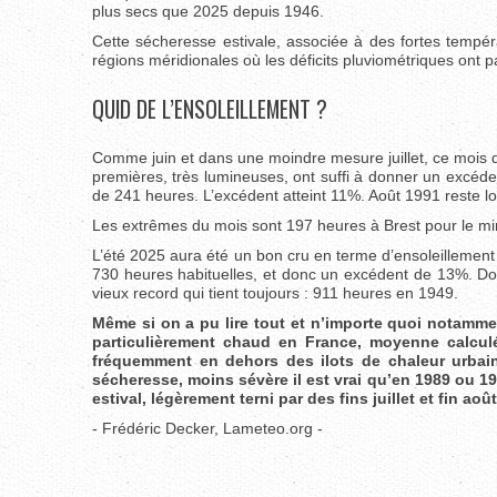
plus secs que 2025 depuis 1946.
Cette sécheresse estivale, associée à des fortes tempé
régions méridionales où les déficits pluviométriques ont pa
QUID DE L’ENSOLEILLEMENT ?
Comme juin et dans une moindre mesure juillet, ce mois 
premières, très lumineuses, ont suffi à donner un excéde
de 241 heures. L’excédent atteint 11%. Août 1991 reste l
Les extrêmes du mois sont 197 heures à Brest pour le m
L’été 2025 aura été un bon cru en terme d’ensoleillemen
730 heures habituelles, et donc un excédent de 13%. Do
vieux record qui tient toujours : 911 heures en 1949.
Même si on a pu lire tout et n’importe quoi notamment
particulièrement chaud en France, moyenne calculé
fréquemment en dehors des ilots de chaleur urbains
sécheresse, moins sévère il est vrai qu’en 1989 ou 19
estival, légèrement terni par des fins juillet et fin ao
- Frédéric Decker, Lameteo.org -