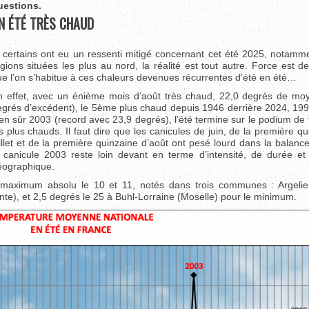
uestions.
N ÉTÉ TRÈS CHAUD
 certains ont eu un ressenti mitigé concernant cet été 2025, notamme
gions situées les plus au nord, la réalité est tout autre. Force est d
e l’on s’habitue à ces chaleurs devenues récurrentes d’été en été…
n effet, avec un énième mois d’août très chaud, 22,0 degrés de mo
grés d’excédent), le 5ème plus chaud depuis 1946 derrière 2024, 199
en sûr 2003 (record avec 23,9 degrés), l’été termine sur le podium de 
s plus chauds. Il faut dire que les canicules de juin, de la première q
illet et de la première quinzaine d’août ont pesé lourd dans la balan
a canicule 2003 reste loin devant en terme d’intensité, de durée et
éographique.
e maximum absolu le 10 et 11, notés dans trois communes : Argelie
te), et 2,5 degrés le 25 à Buhl-Lorraine (Moselle) pour le minimum.