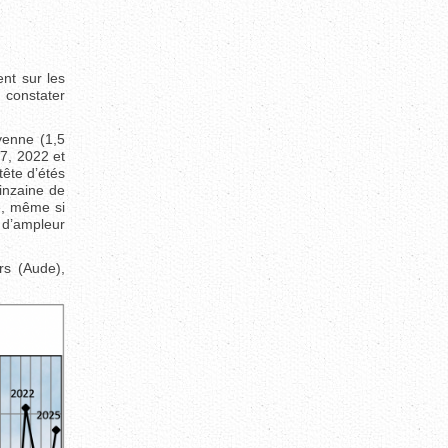
nt sur les
e constater
yenne (1,5
7, 2022 et
tête d’étés
uinzaine de
ce, même si
 d’ampleur
rs (Aude),