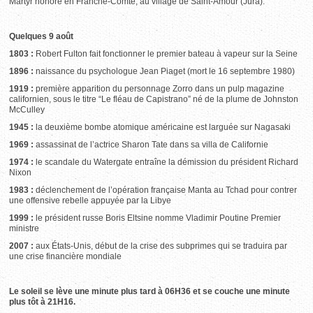
Martyr honoré en Franche-Comté, au village de Saint-Amour (Jura).
Quelques 9 août
1803 :
Robert Fulton fait fonctionner le premier bateau à vapeur sur la Seine
1896 :
naissance du psychologue Jean Piaget (mort le 16 septembre 1980)
1919 :
première apparition du personnage Zorro dans un pulp magazine
californien, sous le titre “Le fléau de Capistrano” né de la plume de Johnston
McCulley
1945 :
la deuxième bombe atomique américaine est larguée sur Nagasaki
1969 :
assassinat de l’actrice Sharon Tate dans sa villa de Californie
1974 :
le scandale du Watergate entraîne la démission du président Richard
Nixon
1983 :
déclenchement de l’opération française Manta au Tchad pour contrer
une offensive rebelle appuyée par la Libye
1999 :
le président russe Boris Eltsine nomme Vladimir Poutine Premier
ministre
2007 :
aux États-Unis, début de la crise des subprimes qui se traduira par
une crise financière mondiale
Le soleil se lève une minute plus tard à 06H36 et se couche une minute
plus tôt à 21H16.