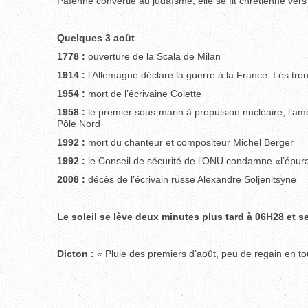
Païenne convertie au judaïsme, elle se fit chrétienne ver
Quelques 3 août
1778 :
ouverture de la Scala de Milan
1914 :
l’Allemagne déclare la guerre à la France. Les tr
1954 :
mort de l’écrivaine Colette
1958 :
le premier sous-marin à propulsion nucléaire, l’amé
Pôle Nord
1992 :
mort du chanteur et compositeur Michel Berger
1992 :
le Conseil de sécurité de l’ONU condamne «l’épur
2008 :
décès de l’écrivain russe Alexandre Soljenitsyne
Le soleil se lève deux minutes plus tard à 06H28 et 
Dicton :
« Pluie des premiers d’août, peu de regain en to