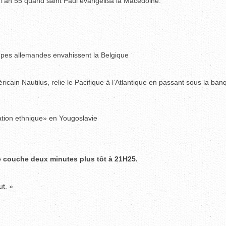
s l’an 55 quand saint Paul évangélisa la Macédoine.
oupes allemandes envahissent la Belgique
ricain Nautilus, relie le Pacifique à l’Atlantique en passant sous la ban
ation ethnique» en Yougoslavie
se couche deux minutes plus tôt à 21H25.
ut. »