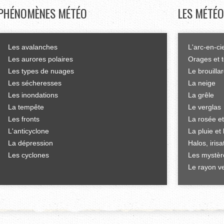
PHÉNOMÈNES
MÉTÉO
LES
MÉTÉO
Les avalanches
L'arc-en-ci
Les aurores polaires
Orages et 
Les types de nuages
Le brouilla
Les sécheresses
La neige
Les inondations
La grêle
La tempête
Le verglas
Les fronts
La rosée et
L'anticyclone
La pluie et 
La dépression
Halos, iris
Les cyclones
Les mystèr
Le rayon ve