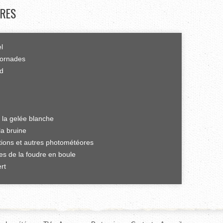
RES
el
tornades
rd
 la gelée blanche
la bruine
ations et autres photométéores
es de la foudre en boule
rt