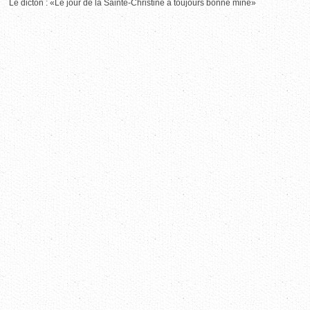
Le dicton : «Le jour de la Sainte-Christine a toujours bonne mine»