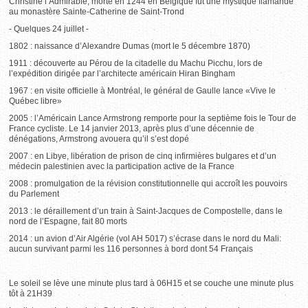
Christine l’Admirable, morte en 1244 en Belgique fut une mystique flamande
au monastère Sainte-Catherine de Saint-Trond
- Quelques 24 juillet -
1802 : naissance d’Alexandre Dumas (mort le 5 décembre 1870)
1911 : découverte au Pérou de la citadelle du Machu Picchu, lors de
l’expédition dirigée par l’architecte américain Hiran Bingham
1967 : en visite officielle à Montréal, le général de Gaulle lance «Vive le
Québec libre»
2005 : l’Américain Lance Armstrong remporte pour la septième fois le Tour de
France cycliste. Le 14 janvier 2013, après plus d’une décennie de
dénégations, Armstrong avouera qu’il s’est dopé
2007 : en Libye, libération de prison de cinq infirmières bulgares et d’un
médecin palestinien avec la participation active de la France
2008 : promulgation de la révision constitutionnelle qui accroît les pouvoirs
du Parlement
2013 : le déraillement d’un train à Saint-Jacques de Compostelle, dans le
nord de l’Espagne, fait 80 morts
2014 : un avion d’Air Algérie (vol AH 5017) s’écrase dans le nord du Mali:
aucun survivant parmi les 116 personnes à bord dont 54 Français
Le soleil se lève une minute plus tard à 06H15 et se couche une minute plus
tôt à 21H39