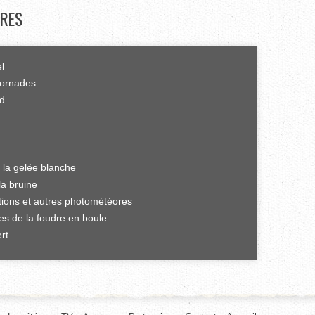
RES
el
tornades
rd
 la gelée blanche
la bruine
ations et autres photométéores
es de la foudre en boule
rt