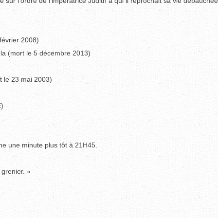
sur l’ordre de l’impératrice Judith à qui il reprochait sa vie débauchée
février 2008)
la (mort le 5 décembre 2013)
t le 23 mai 2003)
E)
che une minute plus tôt à 21H45.
 grenier. »