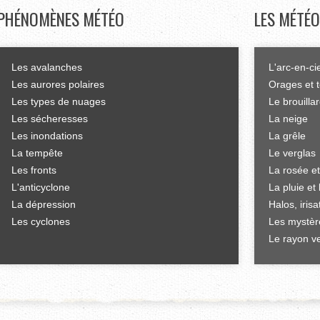
PHÉNOMÈNES
MÉTÉO
LES
MÉTÉO
Les avalanches
L'arc-en-ci
Les aurores polaires
Orages et 
Les types de nuages
Le brouilla
Les sécheresses
La neige
Les inondations
La grêle
La tempête
Le verglas
Les fronts
La rosée et
L'anticyclone
La pluie et 
La dépression
Halos, iris
Les cyclones
Les mystèr
Le rayon ve