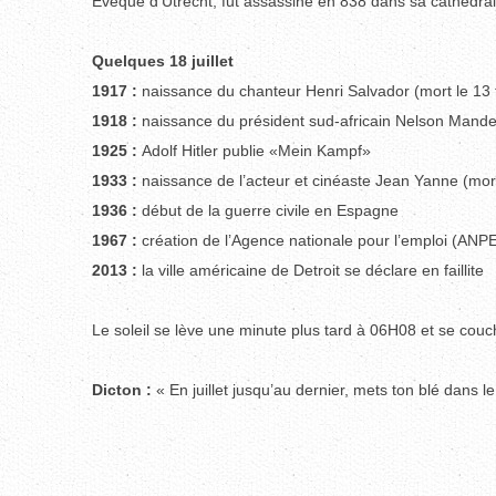
Evêque d’Utrecht, fut assassiné en 838 dans sa cathédrale 
Quelques 18 juillet
1917 :
naissance du chanteur Henri Salvador (mort le 13 
1918 :
naissance du président sud-africain Nelson Mande
1925 :
Adolf Hitler publie «Mein Kampf»
1933 :
naissance de l’acteur et cinéaste Jean Yanne (mor
1936 :
début de la guerre civile en Espagne
1967
:
création de l’Agence nationale pour l’emploi (ANP
2013 :
la ville américaine de Detroit se déclare en faillite
Le soleil se lève une minute plus tard à 06H08 et se cou
Dicton :
« En juillet jusqu’au dernier, mets ton blé dans le