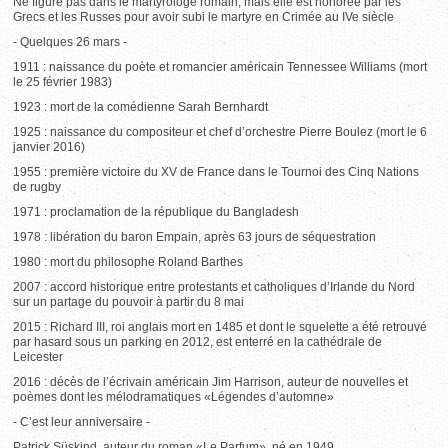
Ne figure pas dans le martyrologe romain, mais elle est honorée par les
Grecs et les Russes pour avoir subi le martyre en Crimée au IVe siècle
- Quelques 26 mars -
1911 : naissance du poète et romancier américain Tennessee Williams (mort
le 25 février 1983)
1923 : mort de la comédienne Sarah Bernhardt
1925 : naissance du compositeur et chef d’orchestre Pierre Boulez (mort le 6
janvier 2016)
1955 : première victoire du XV de France dans le Tournoi des Cinq Nations
de rugby
1971 : proclamation de la république du Bangladesh
1978 : libération du baron Empain, après 63 jours de séquestration
1980 : mort du philosophe Roland Barthes
2007 : accord historique entre protestants et catholiques d’Irlande du Nord
sur un partage du pouvoir à partir du 8 mai
2015 : Richard III, roi anglais mort en 1485 et dont le squelette a été retrouvé
par hasard sous un parking en 2012, est enterré en la cathédrale de
Leicester
2016 : décès de l’écrivain américain Jim Harrison, auteur de nouvelles et
poèmes dont les mélodramatiques «Légendes d’automne»
- C’est leur anniversaire -
Patrick Süskind, auteur du roman «Le Parfum», né en 1949