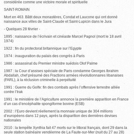
considérée comme une victoire morale et spirituelle
SAINT-ROMAIN
Mort en 463. Bâtit deux monastères, Condat et Laucone qui ont donné
naissance aux villes de Saint-Claude et Saint-Lupicin dans le Jura
- Quelques 28 février -
1895 : naissance de l’écrivain et cinéaste Marcel Pagnol (mort le 18 avril
1974)
1922 : fin du protectorat britannique sur l’Egypte
1974 : inauguration du palais des congrès à Paris
1986 : assassinat du Premier ministre suédois Olof Palme
1987 : la Cour d’assises spéciale de Paris condamne Georges Ibrahim
Abdallah, chef présumé des Fractions armées révolutionnaires libanaises
(FARL), à la réclusion criminelle à perpétuité
1991 : Guerre du Golfe: fin des combats après l’offensive terrestre alliée
contre l’Irak
1991 : le ministère de l’Agriculture annonce la première apparition en France
d’un cas d’encéphalite spongiforme bovine (ESB)
2002 : l’Euro devient réellement la monnaie unique de 304 millions
d’européens dans 12 pays, après la disparition des dernières devises
nationales
2010 : la tempête Xynthia fait 47 morts sur le littoral français, dont 29 dans la
seule station balnéaire vendéenne de La Faute-sur-Mer (nuit du 27 au 28)