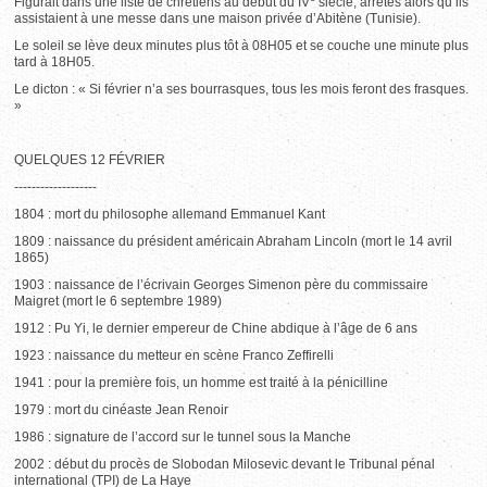
Figurait dans une liste de chrétiens au début du IV
siècle, arrêtés alors qu’ils
assistaient à une messe dans une maison privée d’Abitène (Tunisie).
Le soleil se lève deux minutes plus tôt à 08H05 et se couche une minute plus
tard à 18H05.
Le dicton : « Si février n’a ses bourrasques, tous les mois feront des frasques.
»
QUELQUES 12 FÉVRIER
-------------------
1804 : mort du philosophe allemand Emmanuel Kant
1809 : naissance du président américain Abraham Lincoln (mort le 14 avril
1865)
1903 : naissance de l’écrivain Georges Simenon père du commissaire
Maigret (mort le 6 septembre 1989)
1912 : Pu Yi, le dernier empereur de Chine abdique à l’âge de 6 ans
1923 : naissance du metteur en scène Franco Zeffirelli
1941 : pour la première fois, un homme est traité à la pénicilline
1979 : mort du cinéaste Jean Renoir
1986 : signature de l’accord sur le tunnel sous la Manche
2002 : début du procès de Slobodan Milosevic devant le Tribunal pénal
international (TPI) de La Haye