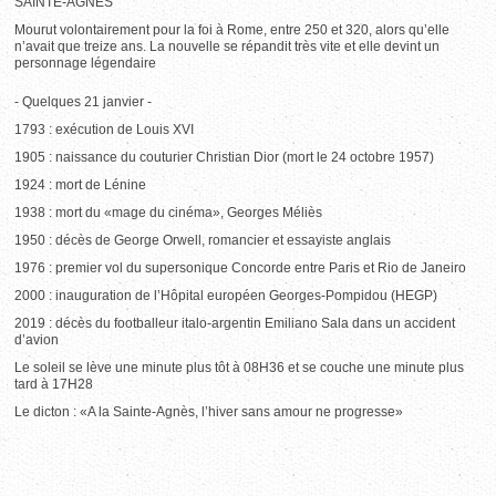
SAINTE-AGNES
Mourut volontairement pour la foi à Rome, entre 250 et 320, alors qu’elle
n’avait que treize ans. La nouvelle se répandit très vite et elle devint un
personnage légendaire
- Quelques 21 janvier -
1793 : exécution de Louis XVI
1905 : naissance du couturier Christian Dior (mort le 24 octobre 1957)
1924 : mort de Lénine
1938 : mort du «mage du cinéma», Georges Méliès
1950 : décès de George Orwell, romancier et essayiste anglais
1976 : premier vol du supersonique Concorde entre Paris et Rio de Janeiro
2000 : inauguration de l’Hôpital européen Georges-Pompidou (HEGP)
2019 : décès du footballeur italo-argentin Emiliano Sala dans un accident
d’avion
Le soleil se lève une minute plus tôt à 08H36 et se couche une minute plus
tard à 17H28
Le dicton : «A la Sainte-Agnès, l’hiver sans amour ne progresse»