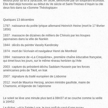
Mourut pour sa foi à Syracuse, en Sicile, dénoncée par un soupirant éconduit.
Elle était déjà honorée au début du Ve siècle et Saint-Thomas d’Aquin la cite
deux fois dans sa «Somme Théologique»
Quelques 13 décembre
1797 : naissance du poète lyrique allemand Heinrich Heine (mort le 17 février
1856)
1937 : massacre de dizaines de milliers de Chinois par les troupes
japonaises dans la ville de Nankin
1944 : décès du peintre Vassily Kandinsky
1974 : mort de l’écrivain et navigateur Henri de Monfreid
1994 : naissance de «La Cinquième», première chaîne éducative française,
qui émet tous les jours, sur le même réseau hertzien qu’Arte
2003 : capture du président déchu Saddam Hussein par les forces
américaines près de Tikrit, en Irak
2007 : signature du traité européen de Lisbonne
2012 : mort de Maurice Herzog, ancien ministre gaulliste, maire de
Chamonix, et légende de l’alpinisme
Le soleil se lève une minute plus tard à 08H37 et se couche comme la veille
à 16H52
Le dicton : «A la Sainte-Luce, le jour croît du saut d’une puce»