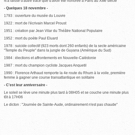
N'a laissé d'autre trace que d'avoir été honorée à Paris au XIIIe siècle
- Quelques 18 novembre -
1793 : ouverture du musée du Louvre
1922 : mort de l'écrivain Marcel Proust
1951 : création par Jean Vilar du Théâtre National Populaire
1952 : mort du poète Paul Eluard
1978 : suicide collectif (923 morts dont 260 enfants) de la secte américaine
"Temple du Peuple" dans la jungle de Guyana (Amérique du Sud)
1984 : élections et affrontements en Nouvelle-Calédonie
1987 : mort du champion cycliste Jacques Anquetil
1990 : Florence Arthaud remporte la 4e route du Rhum à la voile, première
femme à gagner une course transatlantique en solitaire
- C'est leur anniversaire -
Le soleil se lève une minute plus tard à 08H05 et se couche une minute plus
tôt à 17H06
Le dicton : "Journée de Sainte-Aude, ordinairement n'est pas chaude"