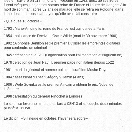
Née en Bavière en 1174, morte en Pologne en 1243, deux de ses frères
furent évêques, une de ses soeurs reine de France et l’autre de Hongrie. A la
mort de son mari, après 52 ans de mariage, elle se retira en Pologne, dans
l’une des nombreuses abbayes qu’elle avait fait construire
- Quelques 16 octobre -
1793 : Marie-Antoinette, reine de France, est guillotinée à Paris
1854 : naissance de l’écrivain Oscar Wilde (mort le 30 novembre 1900)
1902 : Alphonse Bertillon est le premier à utiliser les empreintes digitales
pour confondre un criminel
1945 : création de la FAO (Organisation pour l’alimentation et l’agriculture)
1978 : élection de Jean Paul II, premier pape non italien depuis 1522
1981 : mort du général et homme politique israélien Moshe Dayan
1984 : assassinat du petit Grégory Villemin (4 ans)
1986 : Wole Soyinka est le premier Africain à obtenir le prix Nobel de
littérature
1998 : arrestation du général Pinochet à Londres
Le soleil se lève une minute plus tard à 08H13 et se couche deux minutes
plus tôt à 18H58
Le dicton : «S’il neige en octobre, l’hiver sera sobre»