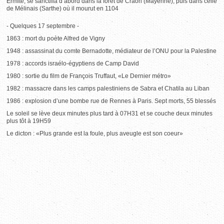
Ermite, se sanctifia d’abord dans la forêt de Craon (Mayenne), puis dans celle
de Mélinais (Sarthe) où il mourut en 1104
- Quelques 17 septembre -
1863 : mort du poète Alfred de Vigny
1948 : assassinat du comte Bernadotte, médiateur de l’ONU pour la Palestine
1978 : accords israélo-égyptiens de Camp David
1980 : sortie du film de François Truffaut, «Le Dernier métro»
1982 : massacre dans les camps palestiniens de Sabra et Chatila au Liban
1986 : explosion d’une bombe rue de Rennes à Paris. Sept morts, 55 blessés
Le soleil se lève deux minutes plus tard à 07H31 et se couche deux minutes
plus tôt à 19H59
Le dicton : «Plus grande est la foule, plus aveugle est son coeur»