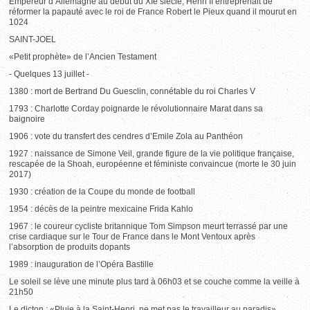
Empereur d’Allemagne au début du XIe siècle, Henri II entreprenait de
réformer la papauté avec le roi de France Robert le Pieux quand il mourut en
1024
SAINT-JOEL
«Petit prophète» de l’Ancien Testament
- Quelques 13 juillet -
1380 : mort de Bertrand Du Guesclin, connétable du roi Charles V
1793 : Charlotte Corday poignarde le révolutionnaire Marat dans sa
baignoire
1906 : vote du transfert des cendres d’Emile Zola au Panthéon
1927 : naissance de Simone Veil, grande figure de la vie politique française,
rescapée de la Shoah, européenne et féministe convaincue (morte le 30 juin
2017)
1930 : création de la Coupe du monde de football
1954 : décès de la peintre mexicaine Frida Kahlo
1967 : le coureur cycliste britannique Tom Simpson meurt terrassé par une
crise cardiaque sur le Tour de France dans le Mont Ventoux après
l’absorption de produits dopants
1989 : inauguration de l’Opéra Bastille
Le soleil se lève une minute plus tard à 06h03 et se couche comme la veille à
21h50
Le dicton : «Pluie à la Saint-Henri, ne met pas le travailleur au paradis»