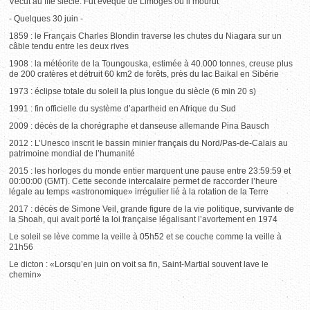
Vécut au IIIe siècle. Fut évêque de Limoges où il mourut
- Quelques 30 juin -
1859 : le Français Charles Blondin traverse les chutes du Niagara sur un
câble tendu entre les deux rives
1908 : la météorite de la Toungouska, estimée à 40.000 tonnes, creuse plus
de 200 cratères et détruit 60 km2 de forêts, près du lac Baikal en Sibérie
1973 : éclipse totale du soleil la plus longue du siècle (6 min 20 s)
1991 : fin officielle du système d’apartheid en Afrique du Sud
2009 : décès de la chorégraphe et danseuse allemande Pina Bausch
2012 : L’Unesco inscrit le bassin minier français du Nord/Pas-de-Calais au
patrimoine mondial de l’humanité
2015 : les horloges du monde entier marquent une pause entre 23:59:59 et
00:00:00 (GMT). Cette seconde intercalaire permet de raccorder l’heure
légale au temps «astronomique» irrégulier lié à la rotation de la Terre
2017 : décès de Simone Veil, grande figure de la vie politique, survivante de
la Shoah, qui avait porté la loi française légalisant l’avortement en 1974
Le soleil se lève comme la veille à 05h52 et se couche comme la veille à
21h56
Le dicton : «Lorsqu’en juin on voit sa fin, Saint-Martial souvent lave le
chemin»