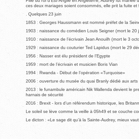
Fille du roi d’Est-Anglie en Angleterre, Audrey fut mariée
ces deux mariages soient consommés, elle prit la fuite et
. Quelques 23 juin
1853 : Georges Haussmann est nommé préfet de la Sein
1903 : naissance du comédien Louis Seigner (mort le 20 
1910 : naissance de l’écrivain Jean Anouilh (mort le 3 oc
1929 : naissance du couturier Ted Lapidus (mort le 29 d
1956 : Nasser est élu président de l’Egypte
1959 : mort de l’écrivain et musicien Boris Vian
1994 : Rwanda - Début de l’opération «Turquoise»
2006 : ouverture du musée du quai Branly dédié aux arts e
2013 : le funambule américain Nik Wallenda devient le pr
harnais de sécurité
2016 : Brexit - lors d’un référendum historique, les Brit
Le soleil se lève comme la veille à 05h49 et se couche c
Le dicton : «Le sage dit qu’à la Sainte-Audrey, mieux vaut