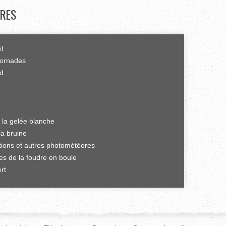
RES
el
tornades
rd
 la gelée blanche
la bruine
ations et autres photométéores
es de la foudre en boule
rt