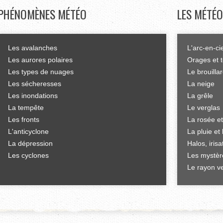
PHÉNOMÈNES
MÉTÉO
LES
MÉTÉO
Les avalanches
L'arc-en-ci
Les aurores polaires
Orages et 
Les types de nuages
Le brouilla
Les sécheresses
La neige
Les inondations
La grêle
La tempête
Le verglas
Les fronts
La rosée et
L'anticyclone
La pluie et 
La dépression
Halos, iris
Les cyclones
Les mystèr
Le rayon ve