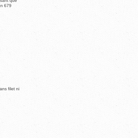
usant que
en 679
s filet ni