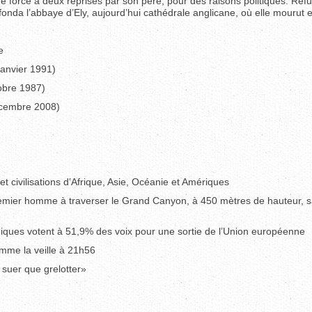
 de force à deux reprises par son père, pour des raisons politiques. Ref
 fonda l’abbaye d’Ely, aujourd’hui cathédrale anglicane, où elle mourut 
e
janvier 1991)
tobre 1987)
écembre 2008)
t civilisations d’Afrique, Asie, Océanie et Amériques
emier homme à traverser le Grand Canyon, à 450 mètres de hauteur, san
anniques votent à 51,9% des voix pour une sortie de l’Union européenne
omme la veille à 21h56
 suer que grelotter»