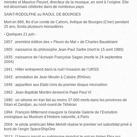
ministre et Maurice Fleuret, directeur de la musique, en sont à l’origine. Elle
est désormais célébrée dans de nombreux pays.
SAINT-RODOLPHE ou RAOUL DE BOURGES
Mort en 866, fils d’un comte de Cahors, évêque de Bourges (Cher) pendant
25 ans, fonda plusieurs monastères
- Quelques 21 juin -
1857 : première édition des « Fleurs du Mal » de Charles Baudelaire
1905 : naissance du philosophe Jean-Paul Sartre (mort le 15 avril 1980)
1935 : naissance de l’écrivain Françoise Sagan (morte le 24 septembre
2004)
1941 : Hitler entreprend dans la nuit l’invasion de l’URSS
1943 : arrestation de Jean Moulin à Caluire (Rhône)
1946 : apparition aux Etats-Unis du premier disque microsillon
1963 : Jean-Baptiste Montini devient le Pape Paul VI
1990 : un séisme en Iran fait au moins 37.000 morts dans les provinces de
Gilan et Zandjan, au nord-ouest de Téhéran
1994 : François Mitterrand inaugure la Grande Galerie de l’Evolution
zoologique au Muséum d’Histoire naturelle, à Paris
2004 : le pilote américain Mike Melvill réalise le premier vol suborbital privé à
bord de l’engin SpaceShipOne
2013 : l’Unesco inscrit au patrimoine mondial le volcan italien Etna qui