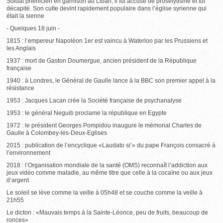
Soldat phénicien en garnison au Liban, il fut accusé de prosélytisme et fut
décapité. Son culte devint rapidement populaire dans l’église syrienne qui
était la sienne
- Quelques 18 juin -
1815 : l’empereur Napoléon 1er est vaincu à Waterloo par les Prussiens et
les Anglais
1937 : mort de Gaston Doumergue, ancien président de la République
française
1940 : à Londres, le Général de Gaulle lance à la BBC son premier appel à la
résistance
1953 : Jacques Lacan crée la Société française de psychanalyse
1953 : le général Neguib proclame la république en Egypte
1972 : le président Georges Pompidou inaugure le mémorial Charles de
Gaulle à Colombey-les-Deux-Eglises
2015 : publication de l’encyclique «Laudato si’» du pape François consacré à
l’environnement
2018 : l’Organisation mondiale de la santé (OMS) reconnaît l’addiction aux
jeux vidéo comme maladie, au même titre que celle à la cocaïne ou aux jeux
d’argent
Le soleil se lève comme la veille à 05h48 et se couche comme la veille à
21h55
Le dicton : «Mauvais temps à la Sainte-Léonce, peu de fruits, beaucoup de
ronces»