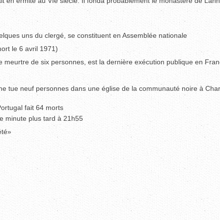
ait en ermite au VIe siècle. Il fonda probablement le monastère de La
uelques uns du clergé, se constituent en Assemblée nationale
rt le 6 avril 1971)
meurtre de six personnes, est la dernière exécution publique en Fra
che tue neuf personnes dans une église de la communauté noire à Char
ortugal fait 64 morts
ne minute plus tard à 21h55
été»