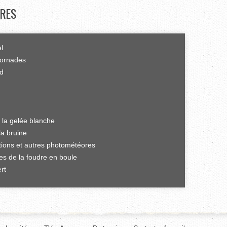
RES
el
tornades
rd
 la gelée blanche
la bruine
ations et autres photométéores
es de la foudre en boule
rt