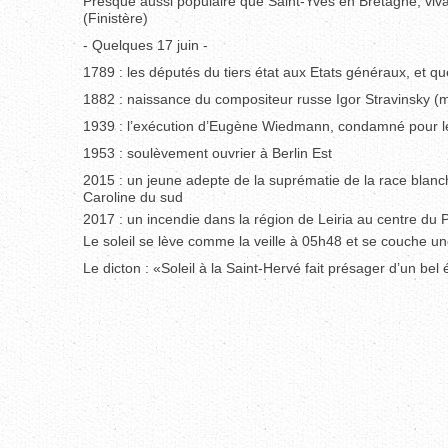
Presque aussi populaire que Saint-Yves en Bretagne, viv
(Finistère)
- Quelques 17 juin -
1789 : les députés du tiers état aux Etats généraux, et q
1882 : naissance du compositeur russe Igor Stravinsky (mo
1939 : l’exécution d’Eugène Wiedmann, condamné pour le 
1953 : soulèvement ouvrier à Berlin Est
2015 : un jeune adepte de la suprématie de la race blan
Caroline du sud
2017 : un incendie dans la région de Leiria au centre du P
Le soleil se lève comme la veille à 05h48 et se couche u
Le dicton : «Soleil à la Saint-Hervé fait présager d’un bel 