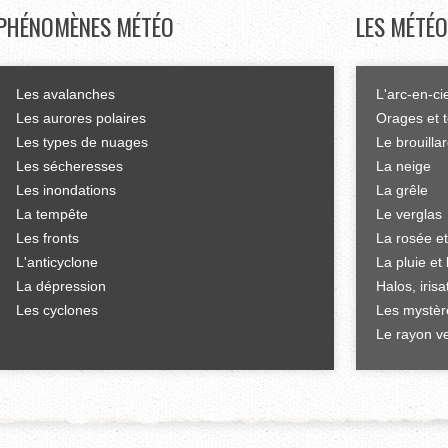
PHÉNOMÈNES
MÉTÉO
LES
MÉTÉO
Les avalanches
L'arc-en-ci
Les aurores polaires
Orages et 
Les types de nuages
Le brouilla
Les sécheresses
La neige
Les inondations
La grêle
La tempête
Le verglas
Les fronts
La rosée et
L'anticyclone
La pluie et 
La dépression
Halos, iris
Les cyclones
Les mystèr
Le rayon ve