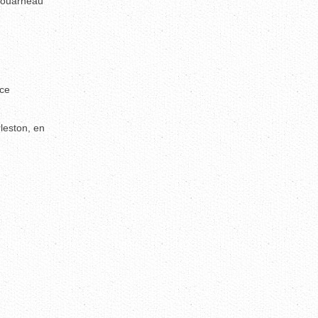
nhouarneau
nce
leston, en