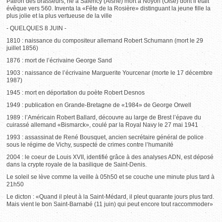
Patron des brasseurs, né à Salency (Aisne) mort à Noyon (Oise) dont il était
évêque vers 560. Inventa la «Fête de la Rosière» distinguant la jeune fille la
plus jolie et la plus vertueuse de la ville
- QUELQUES 8 JUIN -
1810 : naissance du compositeur allemand Robert Schumann (mort le 29
juillet 1856)
1876 : mort de l’écrivaine George Sand
1903 : naissance de l’écrivaine Marguerite Yourcenar (morte le 17 décembre
1987)
1945 : mort en déportation du poète Robert Desnos
1949 : publication en Grande-Bretagne de «1984» de George Orwell
1989 : l’Américain Robert Ballard, découvre au large de Brest l’épave du
cuirassé allemand «Bismarck», coulé par la Royal Navy le 27 mai 1941
1993 : assassinat de René Bousquet, ancien secrétaire général de police
sous le régime de Vichy, suspecté de crimes contre l’humanité
2004 : le coeur de Louis XVII, identifié grâce à des analyses ADN, est déposé
dans la crypte royale de la basilique de Saint-Denis.
Le soleil se lève comme la veille à 05h50 et se couche une minute plus tard à
21h50
Le dicton : «Quand il pleut à la Saint-Médard, il pleut quarante jours plus tard.
Mais vient le bon Saint-Barnabé (11 juin) qui peut encore tout raccommoder»