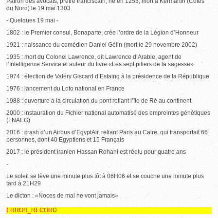
Patron des avocats, prêtre franciscain, né en 1253, mort à Kermartin (Côtes
du Nord) le 19 mai 1303.
- Quelques 19 mai -
1802 : le Premier consul, Bonaparte, crée l’ordre de la Légion d’Honneur
1921 : naissance du comédien Daniel Gélin (mort le 29 novembre 2002)
1935 : mort du Colonel Lawrence, dit Lawrence d’Arabie, agent de
l’Intelligence Service et auteur du livre «Les sept piliers de la sagesse»
1974 : élection de Valéry Giscard d’Estaing à la présidence de la République
1976 : lancement du Loto national en France
1988 : ouverture à la circulation du pont reliant l’île de Ré au continent
2000 : instauration du Fichier national automatisé des empreintes génétiques
(FNAEG)
2016 : crash d’un Airbus d’EgyptAir, reliant Paris au Caire, qui transportait 66
personnes, dont 40 Egyptiens et 15 Français
2017 : le président iranien Hassan Rohani est réelu pour quatre ans
-
Le soleil se lève une minute plus tôt à 06H06 et se couche une minute plus
tard à 21H29
Le dicton : «Noces de mai ne vont jamais»
ERROR_RECORD