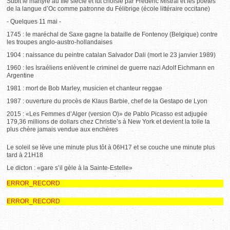
Subit le martyre au IIIe siècle et fut choisie par Frédéric Mistral et les poètes
de la langue d’Oc comme patronne du Félibrige (école littéraire occitane)
- Quelques 11 mai -
1745 : le maréchal de Saxe gagne la bataille de Fontenoy (Belgique) contre
les troupes anglo-austro-hollandaises
1904 : naissance du peintre catalan Salvador Dali (mort le 23 janvier 1989)
1960 : les Israéliens enlèvent le criminel de guerre nazi Adolf Eichmann en
Argentine
1981 : mort de Bob Marley, musicien et chanteur reggae
1987 : ouverture du procès de Klaus Barbie, chef de la Gestapo de Lyon
2015 : «Les Femmes d’Alger (version O)» de Pablo Picasso est adjugée
179,36 millions de dollars chez Christie’s à New York et devient la toile la
plus chère jamais vendue aux enchères
Le soleil se lève une minute plus tôt à 06H17 et se couche une minute plus
tard à 21H18
Le dicton : «gare s’il gèle à la Sainte-Estelle»
ERROR_RECORD
ERROR_RECORD