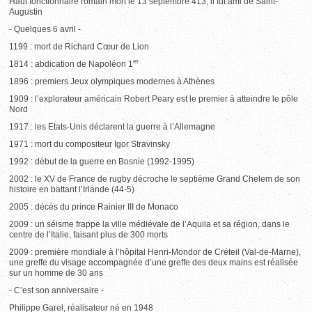
Haut fonctionnaire romain mort le 13 septembre 413, il fut ami de Saint-
Augustin
- Quelques 6 avril -
1199 : mort de Richard Cœur de Lion
er
1814 : abdication de Napoléon 1
1896 : premiers Jeux olympiques modernes à Athènes
1909 : l’explorateur américain Robert Peary est le premier à atteindre le pôle
Nord
1917 : les Etats-Unis déclarent la guerre à l’Allemagne
1971 : mort du compositeur Igor Stravinsky
1992 : début de la guerre en Bosnie (1992-1995)
2002 : le XV de France de rugby décroche le septième Grand Chelem de son
histoire en battant l’Irlande (44-5)
2005 : décès du prince Rainier III de Monaco
2009 : un séisme frappe la ville médiévale de l’Aquila et sa région, dans le
centre de l’Italie, faisant plus de 300 morts
2009 : première mondiale à l’hôpital Henri-Mondor de Créteil (Val-de-Marne),
une greffe du visage accompagnée d’une greffe des deux mains est réalisée
sur un homme de 30 ans
- C’est son anniversaire -
Philippe Garel, réalisateur né en 1948