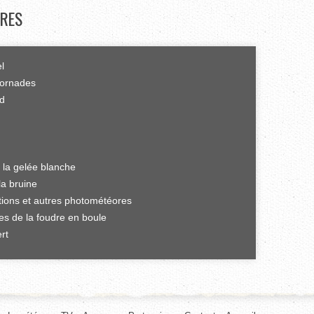
RES
el
tornades
rd
 la gelée blanche
la bruine
ations et autres photométéores
es de la foudre en boule
rt