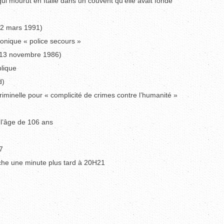
qui mourut en Italie dans un couvent qu’elle avait fondé
 2 mars 1991)
honique « police secours »
e 13 novembre 1986)
lique
d)
minelle pour « complicité de crimes contre l’humanité »
 l’âge de 106 ans
7
uche une minute plus tard à 20H21