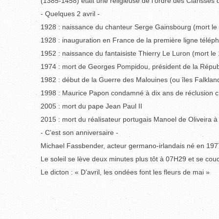
(1385-1458) était une religieuse de l’ordre des Clarisses 
- Quelques 2 avril -
1928 : naissance du chanteur Serge Gainsbourg (mort le
1928 : inauguration en France de la première ligne télép
1952 : naissance du fantaisiste Thierry Le Luron (mort l
1974 : mort de Georges Pompidou, président de la Répub
1982 : début de la Guerre des Malouines (ou îles Falklan
1998 : Maurice Papon condamné à dix ans de réclusion cri
2005 : mort du pape Jean Paul II
2015 : mort du réalisateur portugais Manoel de Oliveira à
- C’est son anniversaire -
Michael Fassbender, acteur germano-irlandais né en 197
Le soleil se lève deux minutes plus tôt à 07H29 et se co
Le dicton : « D’avril, les ondées font les fleurs de mai »