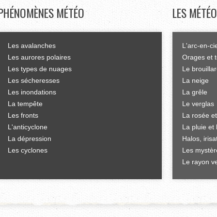
PHÉNOMÈNES
MÉTÉO
LES
MÉTÉO
Les avalanches
L'arc-en-ci
Les aurores polaires
Orages et 
Les types de nuages
Le brouilla
Les sécheresses
La neige
Les inondations
La grêle
La tempête
Le verglas
Les fronts
La rosée et
L'anticyclone
La pluie et 
La dépression
Halos, iris
Les cyclones
Les mystèr
Le rayon ve