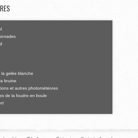
RES
el
tornades
rd
 la gelée blanche
la bruine
ations et autres photométéores
es de la foudre en boule
rt