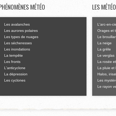
PHÉNOMÈNES
MÉTÉO
LES
MÉTÉO
Les avalanches
L'arc-en-ci
Les aurores polaires
Orages et 
Les types de nuages
Le brouilla
Les sécheresses
La neige
Les inondations
La grêle
La tempête
Le verglas
Les fronts
La rosée et
L'anticyclone
La pluie et 
La dépression
Halos, iris
Les cyclones
Les mystèr
Le rayon ve