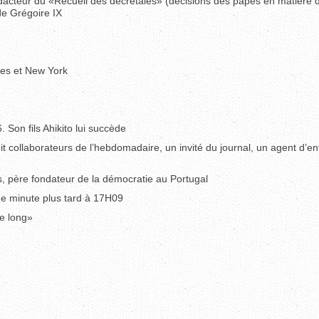
dacteur du «Recueil des décrétales» (décisions des papes en matière 
 de Grégoire IX
res et New York
Son fils Ahikito lui succède
it collaborateurs de l’hebdomadaire, un invité du journal, un agent d’ent
s, père fondateur de la démocratie au Portugal
ne minute plus tard à 17H09
re long»