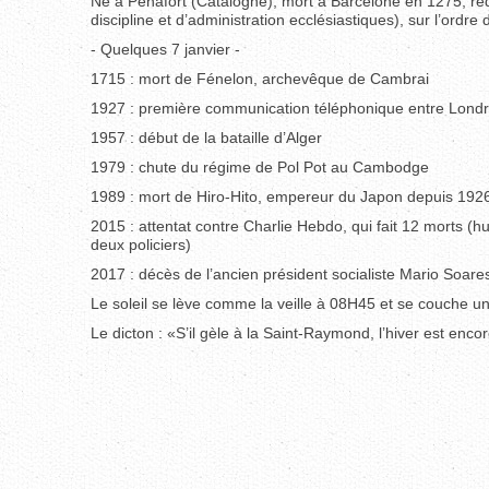
Né à Penafort (Catalogne), mort à Barcelone en 1275, ré
discipline et d’administration ecclésiastiques), sur l’ordre
- Quelques 7 janvier -
1715 : mort de Fénelon, archevêque de Cambrai
1927 : première communication téléphonique entre Lond
1957 : début de la bataille d’Alger
1979 : chute du régime de Pol Pot au Cambodge
1989 : mort de Hiro-Hito, empereur du Japon depuis 1926. 
2015 : attentat contre Charlie Hebdo, qui fait 12 morts (hu
deux policiers)
2017 : décès de l’ancien président socialiste Mario Soare
Le soleil se lève comme la veille à 08H45 et se couche u
Le dicton : «S’il gèle à la Saint-Raymond, l’hiver est enco