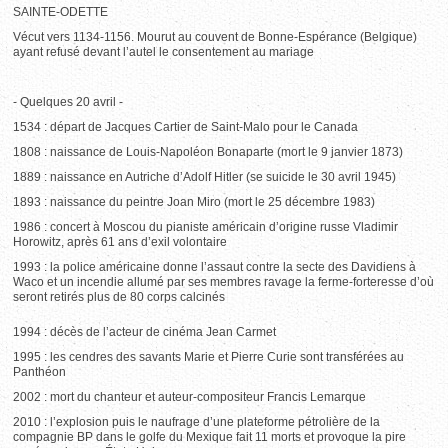
SAINTE-ODETTE
Vécut vers 1134-1156. Mourut au couvent de Bonne-Espérance (Belgique)
ayant refusé devant l’autel le consentement au mariage
- Quelques 20 avril -
1534 : départ de Jacques Cartier de Saint-Malo pour le Canada
1808 : naissance de Louis-Napoléon Bonaparte (mort le 9 janvier 1873)
1889 : naissance en Autriche d’Adolf Hitler (se suicide le 30 avril 1945)
1893 : naissance du peintre Joan Miro (mort le 25 décembre 1983)
1986 : concert à Moscou du pianiste américain d’origine russe Vladimir
Horowitz, après 61 ans d’exil volontaire
1993 : la police américaine donne l’assaut contre la secte des Davidiens à
Waco et un incendie allumé par ses membres ravage la ferme-forteresse d’où
seront retirés plus de 80 corps calcinés
1994 : décès de l’acteur de cinéma Jean Carmet
1995 : les cendres des savants Marie et Pierre Curie sont transférées au
Panthéon
2002 : mort du chanteur et auteur-compositeur Francis Lemarque
2010 : l’explosion puis le naufrage d’une plateforme pétrolière de la
compagnie BP dans le golfe du Mexique fait 11 morts et provoque la pire