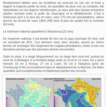
Relativement faibles vers les frontières du nord-est où l'air sec et froid a
stagné la majeure partie du mois, les quantités de pluie ont, au contraire, été
importantes sur les régions méridionales, au plus près des basses pressions
situées souvent entre le golfe de Gascogne et la Méditerranée. C'est à
Solenzara qu'il a le plus plu en mars, avec 270 mm de précipitations, valeur
proche du record de mars 1969 (286 mm) et plus de quatre fois la normale
(63 mm).
Le minimum national appartient à Strasbourg (23 mm).
En moyenne national, il est tombé 80 mm sur le pays (normale 55 mm), soit
un excédent de 45%. Ces derniers mois, bien arrosés, auront au moins
permis de recharger très largement les nappes phréatiques, mises à mal ces
dernières années par des périodes sèches récurrentes.
Outre la pluie, il a neigé fréquemment sur un large tiers nord-est, surtout du
nord de la Bretagne à la frontière belge entre le 10 et le 13 mars. On a alors
mesuré 18 cm à Roissy, 27 cm à Caen, 50 cm à Valognes (près de
Cherbourg) et 60 cm localement dans le département de la Manche. De telles
quantités sont exceptionnelles et établissent parfois des records.