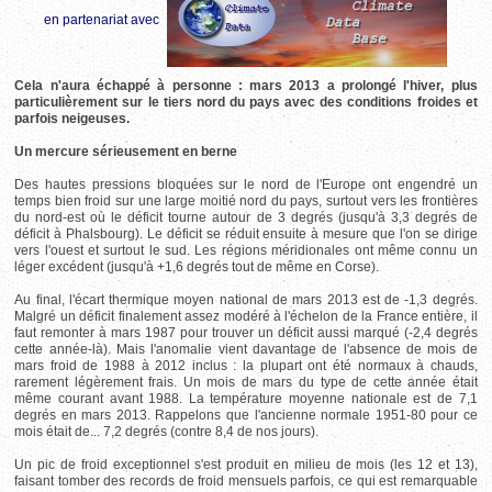
en partenariat avec
Cela n'aura échappé à personne : mars 2013 a prolongé l'hiver, plus
particulièrement sur le tiers nord du pays avec des conditions froides et
parfois neigeuses.
Un mercure sérieusement en berne
Des hautes pressions bloquées sur le nord de l'Europe ont engendré un
temps bien froid sur une large moitié nord du pays, surtout vers les frontières
du nord-est où le déficit tourne autour de 3 degrés (jusqu'à 3,3 degrés de
déficit à Phalsbourg). Le déficit se réduit ensuite à mesure que l'on se dirige
vers l'ouest et surtout le sud. Les régions méridionales ont même connu un
léger excédent (jusqu'à +1,6 degrés tout de même en Corse).
Au final, l'écart thermique moyen national de mars 2013 est de -1,3 degrés.
Malgré un déficit finalement assez modéré à l'échelon de la France entière, il
faut remonter à mars 1987 pour trouver un déficit aussi marqué (-2,4 degrés
cette année-là). Mais l'anomalie vient davantage de l'absence de mois de
mars froid de 1988 à 2012 inclus : la plupart ont été normaux à chauds,
rarement légèrement frais. Un mois de mars du type de cette année était
même courant avant 1988. La température moyenne nationale est de 7,1
degrés en mars 2013. Rappelons que l'ancienne normale 1951-80 pour ce
mois était de... 7,2 degrés (contre 8,4 de nos jours).
Un pic de froid exceptionnel s'est produit en milieu de mois (les 12 et 13),
faisant tomber des records de froid mensuels parfois, ce qui est remarquable