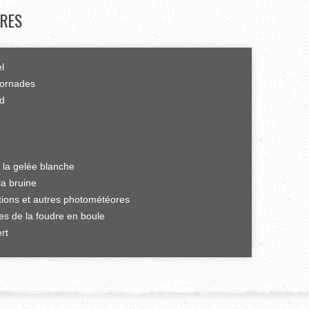
RES
el
tornades
rd
 la gelée blanche
la bruine
ations et autres photométéores
es de la foudre en boule
rt