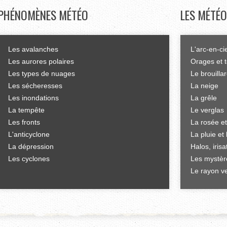
PHÉNOMÈNES
MÉTÉO
LES
MÉTÉO
Les avalanches
L'arc-en-ci
Les aurores polaires
Orages et 
Les types de nuages
Le brouilla
Les sécheresses
La neige
Les inondations
La grêle
La tempête
Le verglas
Les fronts
La rosée et
L'anticyclone
La pluie et 
La dépression
Halos, iris
Les cyclones
Les mystèr
Le rayon ve