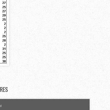
RES
el