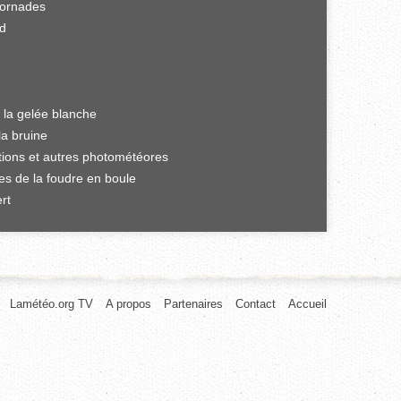
tornades
rd
 la gelée blanche
la bruine
ations et autres photométéores
es de la foudre en boule
rt
Lamétéo.org TV
A propos
Partenaires
Contact
Accueil