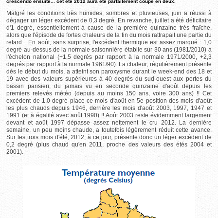
crescendo ensuite... cet été 2012 aura été parfaitement coupé en deux.
Malgré les conditions très humides, sombres et pluvieuses, juin a réussi à
dégager un léger excédent de 0,3 degré. En revanche, juillet a été déficitaire
d'1 degré, essentiellement à cause de la première quinzaine très fraîche,
alors que l'épisode de fortes chaleurs de la fin du mois rattrapait une partie du
retard... En août, sans surprise, l'excédent thermique est assez marqué : 1,0
degré au-dessus de la normale saisonnière établie sur 30 ans (1981/2010) à
l'échelon national (+1,5 degrés par rapport à la normale 1971/2000, +2,3
degrés par rapport à la normale 1961/90). La chaleur, régulièrement présente
dès le début du mois, a atteint son paroxysme durant le week-end des 18 et
19 avec des valeurs supérieures à 40 degrés du sud-ouest aux portes du
bassin parisien, du jamais vu en seconde quinzaine d'août depuis les
premiers relevés météo (depuis au moins 150 ans, voire 300 ans) !! Cet
excédent de 1,0 degré place ce mois d'août en 5e position des mois d'août
les plus chauds depuis 1946, derrière les mois d'août 2003, 1997, 1947 et
1991 (et à égalité avec août 1990) !! Août 2003 reste évidemment largement
devant et août 1997 dépasse assez nettement le cru 2012. La dernière
semaine, un peu moins chaude, a toutefois légèrement réduit cette avance.
Sur les trois mois d'été, 2012, à ce jour, présente donc un léger excédent de
0,2 degré (plus chaud qu'en 2011, proche des valeurs des étés 2004 et
2001).