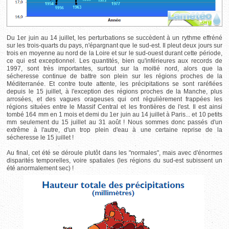
Du 1er juin au 14 juillet, les perturbations se succèdent à un rythme effréné
sur les trois-quarts du pays, n'épargnant que le sud-est. Il pleut deux jours sur
trois en moyenne au nord de la Loire et sur le sud-ouest durant cette période,
ce qui est exceptionnel. Les quantités, bien qu'inférieures aux records de
1997, sont très importantes, surtout sur la moitié nord, alors que la
sécheresse continue de battre son plein sur les régions proches de la
Méditerranée. Et contre toute attente, les précipitations se sont raréfiées
depuis le 15 juillet, à l'exception des régions proches de la Manche, plus
arrosées, et des vagues orageuses qui ont régulièrement frappées les
régions situées entre le Massif Central et les frontières de l'est. Il est ainsi
tombé 164 mm en 1 mois et demi du 1er juin au 14 juillet à Paris... et 10 petits
mm seulement du 15 juillet au 31 août ! Nous sommes donc passés d'un
extrême à l'autre, d'un trop plein d'eau à une certaine reprise de la
sécheresse le 15 juillet !
Au final, cet été se déroule plutôt dans les "normales", mais avec d'énormes
disparités temporelles, voire spatiales (les régions du sud-est subissent un
été anormalement sec) !