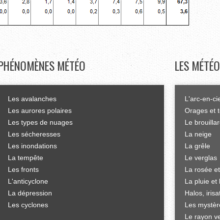
PHÉNOMÈNES
MÉTÉO
LES
MÉTÉO
Les avalanches
L'arc-en-ci
Les aurores polaires
Orages et 
Les types de nuages
Le brouilla
Les sécheresses
La neige
Les inondations
La grêle
La tempête
Le verglas
Les fronts
La rosée et
L'anticyclone
La pluie et 
La dépression
Halos, iris
Les cyclones
Les mystèr
Le rayon ve