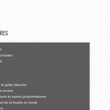
RES
el
tornades
rd
 la gelée blanche
la bruine
ations et autres photométéores
es de la foudre en boule
rt