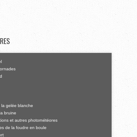
RES
el
tornades
rd
 la gelée blanche
la bruine
ations et autres photométéores
es de la foudre en boule
rt