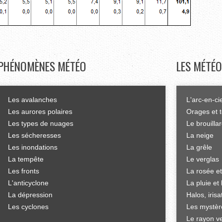
PHÉNOMÈNES
MÉTÉO
LES
MÉTÉO
Les avalanches
L'arc-en-ci
Les aurores polaires
Orages et 
Les types de nuages
Le brouilla
Les sécheresses
La neige
Les inondations
La grêle
La tempête
Le verglas
Les fronts
La rosée et
L'anticyclone
La pluie et 
La dépression
Halos, iris
Les cyclones
Les mystèr
Le rayon ve